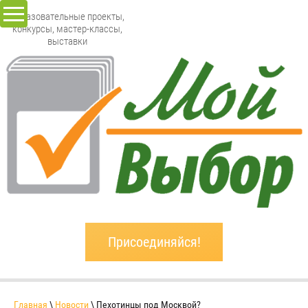
Образовательные проекты,
конкурсы, мастер-классы,
выставки
Присоединяйся!
Главная
\
Новости
\ Пехотинцы под Москвой?