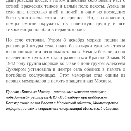
Дмитровском шоссе, а потом атаковала село Белый Раст с
сотней вражеских танков и целый полк пехоты. Атака на
село шла несколько дней и ночей, в одну из последних
была уничтожена сотня гитлеровцев. Но, к сожалению,
немцы смогли окружить эту советскую группу и все
тихоокеанцы погибли в неравном бою.
Но село отстояли. Утром 8 декабря моряки пошли на
решающий штурм села, надев бескозырки единым строем
в сопровождении нескольких танков. Немцы бежали, а над
населенным пунктом стало развеваться Красное Знамя. В
1942 году группа моряков во главе с политруком Алексеем
Дуклером установила в центре села обелиск в память о
погибших сослуживцах. Этот мемориал стал одним из
первых мемориалов в память о защитниках Москвы.
Проект «Битва за Москву – рисованные истории правнуков
победителей» реализует АНО «Мой выбор» при поддержке
Бессмертного полка России в Московской области, Министерства
информационных и социальных коммуникаций Московской области.