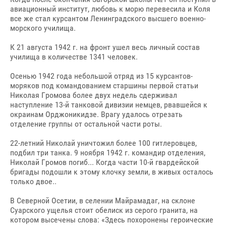
авиационный институт, любовь к морю перевесила и Коля
все же стал курсантом Ленинградского высшего военно-
морского училища.
К 21 августа 1942 г. на фронт ушел весь личный состав
училища в количестве 1341 человек.
Осенью 1942 года небольшой отряд из 15 курсантов-
моряков под командованием старшины первой статьи
Николая Громова более двух недель сдерживал
наступление 13-й танковой дивизии немцев, рвавшейся к
окраинам Орджоникидзе. Врагу удалось отрезать
отделение группы от остальной части роты.
22-летний Николай уничтожил более 100 гитлеровцев,
подбил три танка. 9 ноября 1942 г. командир отделения,
Николай Громов погиб... Когда части 10-й гвардейской
бригады подошли к этому клочку земли, в живых осталось
только двое..
В Северной Осетии, в селении Майрамадаг, на склоне
Суарского ущелья стоит обелиск из серого гранита, на
котором высечены слова: «Здесь похоронены героические