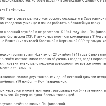
х национальностей, которые входили в легендарную дивизию Ив
вич Панфилов...
93 году в семье мелкого конторского служащего в Саратовской г
ном городском училище и пошел работать в бакалейную лавку.
ак с военной службой и не расстался. К 1941 году Иван Панфило
ара Киргизской ССР. Именно ему поручили командовать 316-й с
не Бишкек) из жителей Казахской и Киргизской ССР, ту самую, к
мецкой группы армий «Центр» от 23 октября 1941 года было запис
т в своём составе много хорошо обученных солдат, ведёт порази
жия, сравнительно мало пехотной артиллерии, но всё же имеет т
месте с танками...»
такована силами двух танковых и одной пехотной дивизии немце
амённая, а18 ноября — 8-ой Гвардейской.
олок немецкой миномётной мины, разорвавшейся близ землянки, и
го висок. Он умер на руках боевых товарищей.
получила почётное звание Панфиловской.