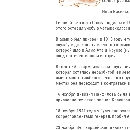
солдат разны
Иван Василье
Герой Советского Союза родился в 18
этого оставил учебу в четырёхкласс
В армию был призван в 1915 году и т
службу в должности военного комисс
которой шло в Алма-Ате и Фрунзе (ны
след в отечественной истории...
В отчете 5-го армейского корпуса не
которая осталась неразбитой и имее
имеет много тяжёлого пехотного ору
местах она переходит в контратаки в
16 ноября дивизия Панфилова была а
присвоено почетное звание Краснозн
18 ноября 1941 года у Гусенево оск
корреспондентами генерал, пробил е
23 ноября 8-я гвардейская дивизия 