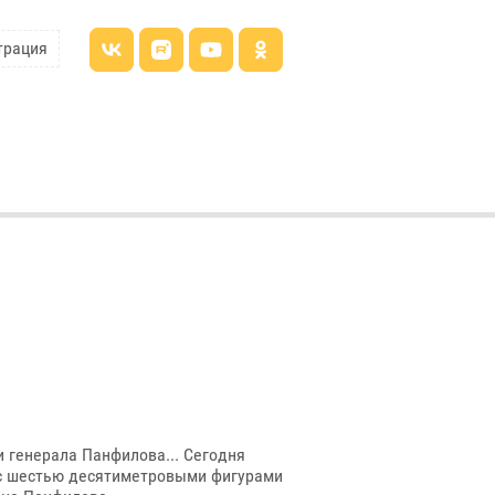
трация
и генерала Панфилова... Сегодня
 с шестью десятиметровыми фигурами