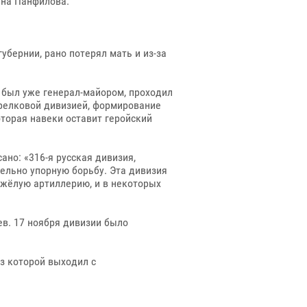
ана Панфилова.
убернии, рано потерял мать и из-за
в был уже генерал-майором, проходил
трелковой дивизией, формирование
оторая навеки оставит геройский
ано: «316-я русская дивизия,
тельно упорную борьбу. Эта дивизия
яжёлую артиллерию, и в некоторых
в. 17 ноября дивизии было
з которой выходил с