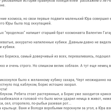
 - рисованные истории правнуков победителей" расскажем о лётч
не.
ение космоса, но свои первые подвиги маленький Юра совершил е
его Юры была под оккупацией.
ых "проделках" напишет старший брат космонавта Валентин Гагар
древатые, аккуратно напиленные кубики. Давным-давно не видел
и кубики.
лько Бориска, самый доверчивый из всех, переваливаясь, подошел
ихо и очень строго. Но слишком велик соблазн. А тут еще немец 
рикоснулся было к желанному кубику сахара, Черт неожиданно на
устнуло под каблуком, Борис истошно заорал.
усти!
аблуком. Ребята стоят растерянные, а Борис уже заходится криком
разбежался и головой что было мочи ударил немца в живот, ниж
и, сел, оторопело, по-рыбьи разевая рот...
 крыльце. Ваня и Володя воробьями порскнули за угол, а Юра взя