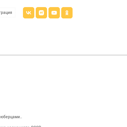
трация
Люберцами..