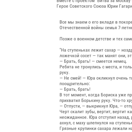
Вместе с проектом "Битва за Москву
Герое Советского Союза Юрии Гагари
Все мы знаем о его вкладе в покор
Отечественной войны семья 7-летн
Позже о военном детстве и тех сам
"На ступеньках лежит сахар — ноз
ложечкой сосет — так манят они, эт
— Брать, брать! — смеется немец.
Ребята не тронулись с места, и то
руку.
— Не смей! — Юра окликнул очень т
поощрительно:
— Брать, брать!
В тот момент, когда Бориска уже п
прихватил Борькину руку. Что-то хр
— Отпусти, — выкрикнул Юра, — отп
Черт скалит зубы, вертит, вертит к
неожиданное. Юра отступил назад, 
ахнул, с маху шлепнулся на ступеньк
Грязные крупинки сахара лежали на