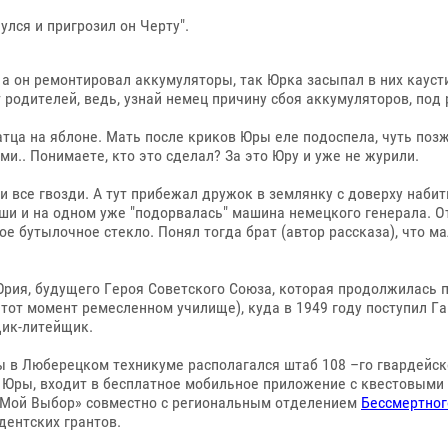
улся и пригрозил он Черту".
 а он ремонтировал аккумуляторы, так Юрка засыпал в них каус
т родителей, ведь, узнай немец причину сбоя аккумуляторов, под 
ца на яблоне. Мать после криков Юры еле подоспела, чуть позж
и.. Понимаете, кто это сделал? За это Юру и уже не журили.
и все гвозди. А тут прибежал дружок в землянку с доверху наби
и и на одном уже "подорвалась" машина немецкого генерала. О
е бутылочное стекло. Понял тогда брат (автор рассказа), что м
Юрия, будущего Героя Советского Союза, которая продолжилась 
от момент ремесленном училище), куда в 1949 году поступил Гаг
ик-литейщик.
 в Люберецком техникуме располагался штаб 108 –го гвардейско
ка Юры, входит в бесплатное мобильное приложение с квестовым
Мой Выбор» совместно с региональным отделением
Бессмертног
дентских грантов.