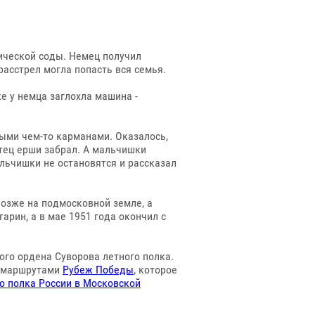
тической соды. Немец получил
расстрел могла попасть вся семья.
е у немца заглохла машина -
тыми чем-то карманами. Оказалось,
тец ерши забрал. А мальчишки
альчишки не остановятся и рассказал
позже на подмосковной земле, а
арин, а в мае 1951 года окончил с
го ордена Суворова летного полка.
и маршрутами
Рубеж Победы
, которое
о полка России в Московской