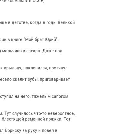
ике-космонавте СССР,
ще в детстве, когда в годы Великой
ин в книге "Мой брат Юрий":
и мальчишки сахара. Даже под
 к крыльцу, наклонился, протянул
весело скалит зубы, приговаривает
ступил на него, тяжелым сапогом
. Тут случилось что-то невероятное,
е блестящей ременной пряжки. Тот
л Бориску за руку и повел в