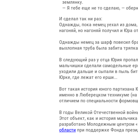
землянку.
— Я тебе еще не то сделаю, — оберн
И сделал так ни раз:
Однажды, пока немец уехал из дома,
нагоняй, но нагоняй получил и Юра о
Однажды немец за шарф повесил брат
выхлопная труба была забита тряпкам
В следующий раз у отца Юрия пропал
мальчишки сделали самодельные ерш
уходили дальше и сыпали в пыль бито
Юрке, где лежат его ерши...
Вот такая история юного партизана 
именно в Люберецком техникуме (на т
отличием по специальности формовщ
В годы Великой Отечественной войны
Этот объект, как и история мальчи
разработано Молодежным центром «
области
при поддержке Фонда прези